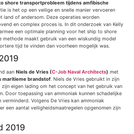
 to shore transportprobleem tijdens amfibische
ie is het op een veilige en snelle manier vervoeren
het land of andersom. Deze operaties worden
vend en complex proces is. In dit onderzoek van Kelly
armee een optimale planning voor het ship to shore
e methode maakt gebruik van een wiskundig model
ortere tijd te vinden dan voorheen mogelijk was.
 2019
end aan
Niels de Vries (
C-Job Naval Architects
)
met
s maritieme brandstof
. Niels de Vries gebruikt in zijn
zijn eigen lading om het concept van het gebruik van
n. Door toepassing van ammoniak kunnen schadelijke
en verminderd. Volgens De Vries kan ammoniak
er een aantal veiligheidsmaatregelen opgenomen zijn
d 2019