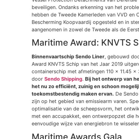
beveiligen. Ondanks erkenning van het probl
hebben de Tweede Kamerleden van VVD en CDA 
Bescherming Koopvaardij opgesteld en in stem
aangenomen in zowel de Tweede als de Eers
Maritime Award: KNVTS Sc
Binnenvaartschip Sendo Liner
, gebouwd do
Award KNVTS Schip van het Jaar 2019 uitgero
containerschip met afmetingen 110 x 11.45 x 
door
Sendo Shipping
.
Bij het ontwerp van h
het nu zo efficiënt, zuinig en schoon mogeli
toekomstbestendig maken ervan.
De Sendo L
zijn op het gebied van emissiearm varen. Sp
optimalisatie van de scheepsvorm, het ontwi
met een accupakket, een ontwerpopzet die he
eenvoudige wijze van energiebron te wisselen
Maritime Awards Gala