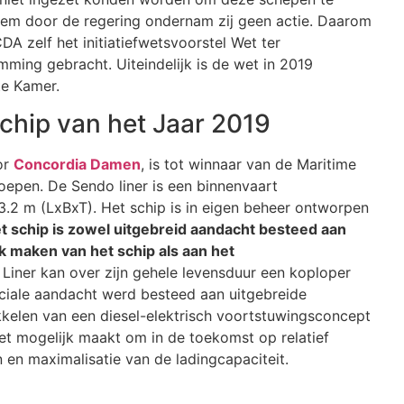
eem door de regering ondernam zij geen actie. Daarom
zelf het initiatiefwetsvoorstel Wet ter
ming gebracht. Uiteindelijk is de wet in 2019
te Kamer.
hip van het Jaar 2019
or
Concordia Damen
, is tot winnaar van de Maritime
epen. De Sendo liner is een binnenvaart
3.2 m (LxBxT). Het schip is in eigen beheer ontworpen
et schip is zowel uitgebreid aandacht besteed aan
jk maken van het schip als aan het
iner kan over zijn gehele levensduur een koploper
eciale aandacht werd besteed aan uitgebreide
kkelen van een diesel-elektrisch voortstuwingsconcept
t mogelijk maakt om in de toekomst op relatief
 en maximalisatie van de ladingcapaciteit.