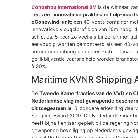
Conoshop International BV
is de winnaar van
een
zeer innovatieve praktische hulp-voort
eConowind-unit
; een 40-voets container met
innovatieve vleugelprofielen van 10m hoog, d
schip, ca. 5 keer zo veel als bij zeilen met 
eenvoudig worden gemonteerd als een 40-voet
autonoom omhoog en richten zich optimaal om
gelijkblijvende vaarsnelheid worden brandst
à 20%.
Maritime KVNR Shipping 
De
Tweede Kamerfracties van de VVD en CD
Nederlandse vlag met gewapende beschermi
dit toegestaan is
. Bijzondere erkenning daar
Shipping Award 2019. De Nederlandse maritie
heeft bijna tien jaar gepleit bij de regering 
gewapende beveiliging op Nederlands gevlagd
Vessel Protection Detachments van Defensie