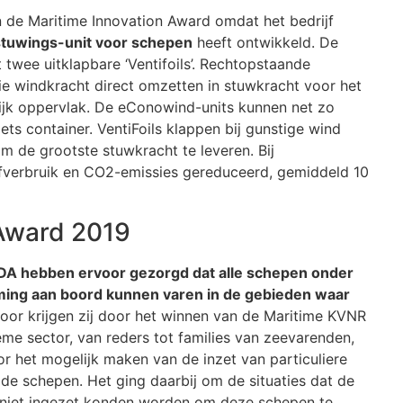
 de Maritime Innovation Award omdat het bedrijf
stuwings-unit voor schepen
heeft ontwikkeld. De
 twee uitklapbare ‘Ventifoils’. Rechtopstaande
ie windkracht direct omzetten in stuwkracht voor het
gelijk oppervlak. De eConowind-units kunnen net zo
s container. VentiFoils klappen bij gunstige wind
 de grootste stuwkracht te leveren. Bij
ofverbruik en CO2-emissies gereduceerd, gemiddeld 10
Award 2019
A hebben ervoor gezorgd dat alle schepen onder
ng aan boord kunnen varen in de gebieden waar
voor krijgen zij door het winnen van de Maritime KVNR
me sector, van reders tot families van zeevarenden,
voor het mogelijk maken van de inzet van particuliere
e schepen. Het ging daarbij om de situaties dat de
 niet ingezet konden worden om deze schepen te