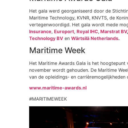
Het gala werd georganiseerd door de Stichtin
Maritime Technology, KVNR, KNVTS, de Konink
vertegenwoordigd. Het gala wordt mede mog
Insurance
,
Europort
,
Royal IHC
,
Marstrat BV
Technology BV
en
Wärtsilä Netherlands
.
Maritime Week
Het Maritime Awards Gala is het hoogtepunt v
november wordt gehouden. De Maritime Week s
van de opleidings- en carrièremogelijkheden d
www.maritime-awards.nl
#MARITIMEWEEK