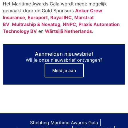
Het Maritime Awards Gala wordt mede mogelijk
gemaakt door de Gold Sponsors
Anker Crew
Insurance
,
Europort
,
Royal IHC
,
Marstrat
BV
,
Multraship & Novatug
,
NNPC
,
Praxis Automation
Technology BV
en
Wärtsilä Netherlands
.
Aanmelden nieuwsbrief
Wil je onze nieuwsbrief ontvangen?
Meld je aan
Stichting Maritime Awards Gala