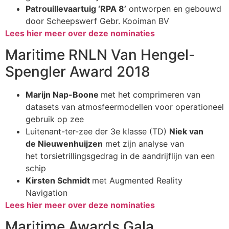
Patrouillevaartuig ‘RPA 8’
ontworpen en gebouwd
door Scheepswerf Gebr. Kooiman BV
Lees hier meer over deze nominaties
Maritime RNLN Van Hengel-
Spengler Award 2018
Marijn Nap-Boone
met
h
et comprimeren van
datasets van atmosfeermodellen voor operationeel
gebruik op zee
Luitenant-ter-zee der 3
e
klasse (TD)
Niek van
de
Nieuwenhuijzen
met zijn
a
nalyse van
het
torsietrillingsgedrag
in de aandrijflijn van een
schip
Kirsten Schmidt
met
Augmented Reality
Navigation
Lees hier meer over deze nominaties
Maritime Awards Gala