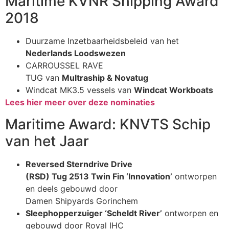
Maritime KVNR Shipping Award
2018
Duurzame Inzetbaarheidsbeleid van het
Nederlands Loodswezen
CARROUSSEL RAVE
TUG
van
Multraship
&
Novatug
Windcat
MK3.5
vessels
van
Windcat
Workboats
Lees hier meer over deze nominaties
Maritime Award: KNVTS Schip
van het Jaar
Reversed
Sterndrive Drive
(RSD)
Tug
2513
Twin
Fin ‘
Innovation
’
ontworpen
en deels gebouwd door
Damen
Shipyards
Gorinchem
Sleephopperzuiger ‘Scheldt River’
ontworpen en
gebouwd door Royal IHC