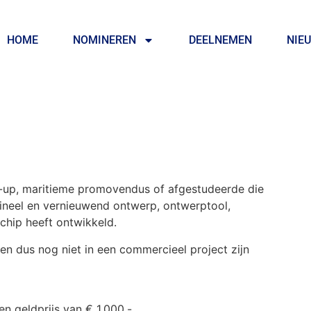
HOME
NOMINEREN
DEELNEMEN
NIE
-up, maritieme promovendus of afgestudeerde die
gineel en vernieuwend ontwerp, ontwerptool,
chip heeft ontwikkeld.
en dus nog niet in een commercieel project zijn
n geldprijs van € 1.000,-