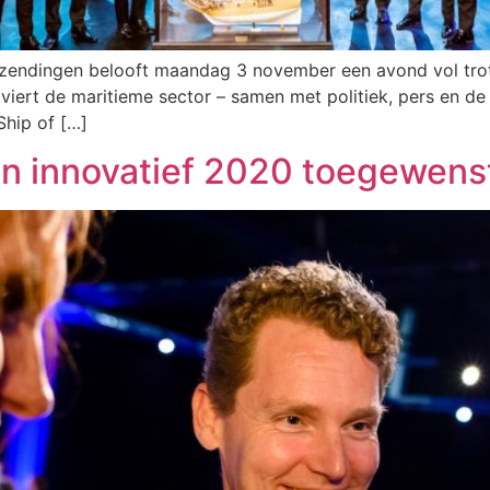
nzendingen belooft maandag 3 november een avond vol trots
iert de maritieme sector – samen met politiek, pers en de
Ship of […]
en innovatief 2020 toegewens